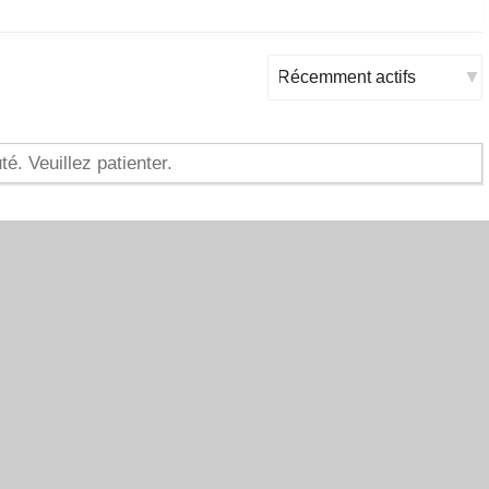
Trier
par:
 Veuillez patienter.