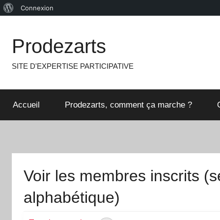
À
Connexion
Aller
propos
au
de
Prodezarts
contenu
WordPress
SITE D'EXPERTISE PARTICIPATIVE
Accueil
Prodezarts, comment ça marche ?
Voir les membres inscrits (s
alphabétique)