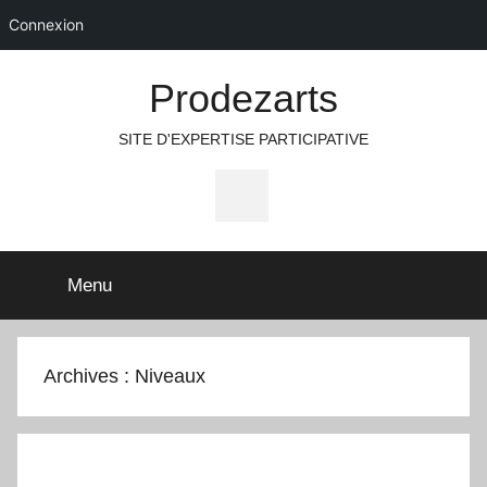
Connexion
Aller
Prodezarts
au
contenu
SITE D'EXPERTISE PARTICIPATIVE
Icone
Facebook
Menu
Archives :
Niveaux