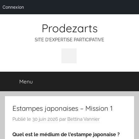
Connexion
Aller
Prodezarts
au
contenu
SITE D'EXPERTISE PARTICIPATIVE
Icone
Facebook
Menu
Estampes japonaises – Mission 1
Publié le
30 juin 2026
par
Bettina Vannier
Quel est le médium de l'estampe japonaise ?