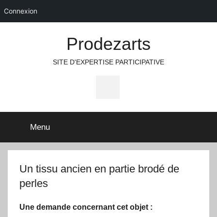
Connexion
Aller
Prodezarts
au
contenu
SITE D'EXPERTISE PARTICIPATIVE
Icone
Facebook
Menu
Un tissu ancien en partie brodé de
perles
Une demande concernant cet objet :