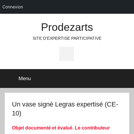
Connexion
Aller
Prodezarts
au
contenu
SITE D'EXPERTISE PARTICIPATIVE
Icone
Facebook
Menu
Un vase signé Legras expertisé (CE-
10)
Objet documenté et évalué. Le contributeur