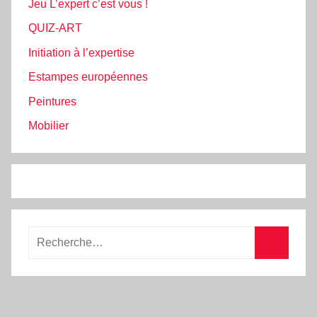
Jeu L’expert c’est vous !
QUIZ-ART
Initiation à l’expertise
Estampes européennes
Peintures
Mobilier
Etre prévenu(e) quand
nouveaux articles :
Inscrivez votre adresse e-mail et
acceptez ainsi que Prodezarts la