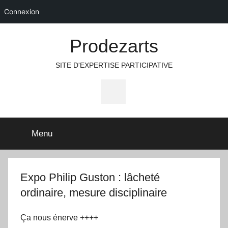
Connexion
Aller
Prodezarts
au
contenu
SITE D'EXPERTISE PARTICIPATIVE
Icone
Facebook
Menu
Expo Philip Guston : lâcheté
ordinaire, mesure disciplinaire
Ça nous énerve ++++