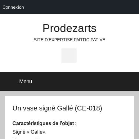
Connexion
Aller
Prodezarts
au
contenu
SITE D'EXPERTISE PARTICIPATIVE
Icone
Facebook
Menu
Un vase signé Gallé (CE-018)
Caractéristiques de l’objet :
Signé « Gallé».