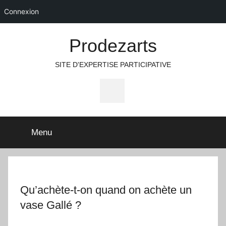
Connexion
Aller
Prodezarts
au
contenu
SITE D'EXPERTISE PARTICIPATIVE
Icone
Facebook
Menu
Qu’achète-t-on quand on achète un
vase Gallé ?