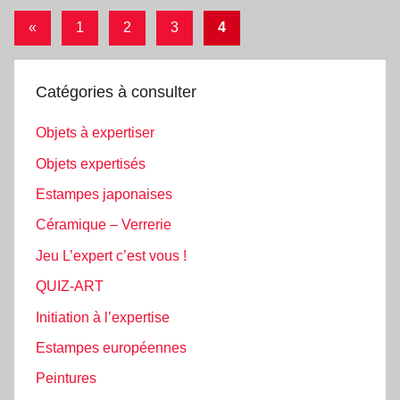
Pagination
Articles
«
1
2
3
4
des
précédents
publications
Catégories à consulter
Objets à expertiser
Objets expertisés
Estampes japonaises
Céramique – Verrerie
Jeu L’expert c’est vous !
QUIZ-ART
Initiation à l’expertise
Estampes européennes
Peintures