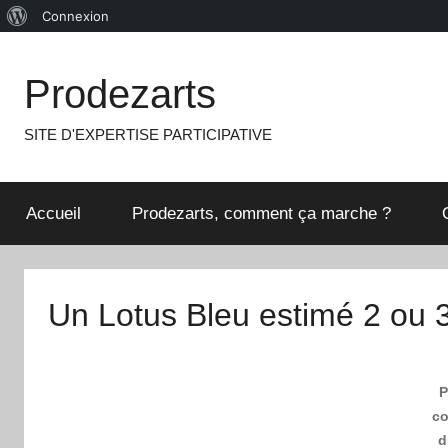
À
Connexion
Aller
propos
au
de
Prodezarts
contenu
WordPress
SITE D'EXPERTISE PARTICIPATIVE
Accueil
Prodezarts, comment ça marche ?
Un Lotus Bleu estimé 2 ou 
P
co
d