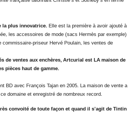
nte française talonnant Christie’s et Sotheby’s en terme
 la plus innovatrice.
Elle est la première à avoir ajouté à
sinée, les accessoires de mode (sacs Hermès par exemple)
ue commissaire-priseur Hervé Poulain, les ventes de
és de ventes aux enchères, Artcurial est LA maison de
les pièces haut de gamme.
ement BD avec François Tajan en 2005. La maison de vente a
s ce domaine et enregistré de nombreux record.
très convoité de toute façon et quand il s’agit de Tintin